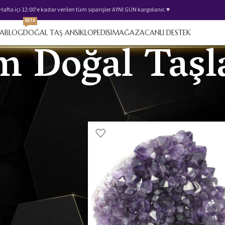
 Hafta içi 12:00'e kadar verilen tüm siparişler AYNI GÜN kargolanır. ♥️
BETA
FA
BLOG
DOĞAL TAŞ ANSİKLOPEDİSİ
MAĞAZA
CANLI DESTEK
 Doğal Taşl
m Doğal Taşlar
Göster
9