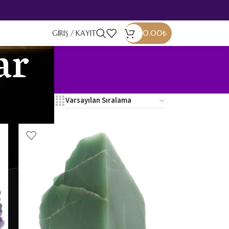
GIRIŞ / KAYIT
0.00
₺
ar
24
36