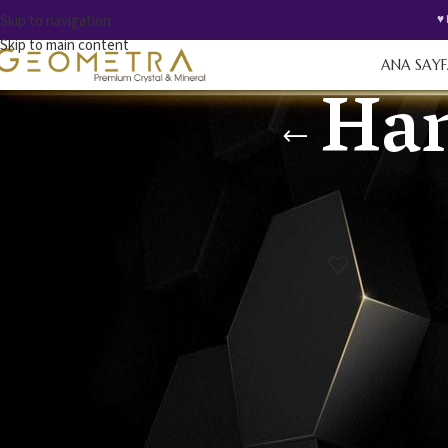
Skip to navigation
♥️
Skip to main content
ANA SAY
Ham
FIYATA GÖRE FILTRELE
Ana Sayfa
/
Mağaza
/
Ha
Filtrele