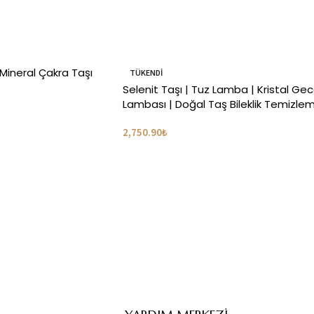
Mineral Çakra Taşı
TÜKENDI
Selenit Taşı | Tuz Lamba | Kristal Ge
Lambası | Doğal Taş Bileklik Temizle
1.600 kg.
2,750.90
₺