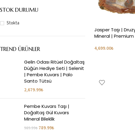
STOK DURUMU
Stokta
Jasper Taşı | Druzy
Mineral | Premium K
4,699.00
₺
TREND ÜRÜNLER
Gelin Odası Ritüel Doğaltaş
Düğün Hediye Seti | Selenit
| Pembe Kuvars | Palo
Santo Tütsü
2,679.99
₺
Pembe Kuvars Taşı |
Doğaltaş Gül Kuvars
Mineral Bileklik
789.99
₺
989.99
₺