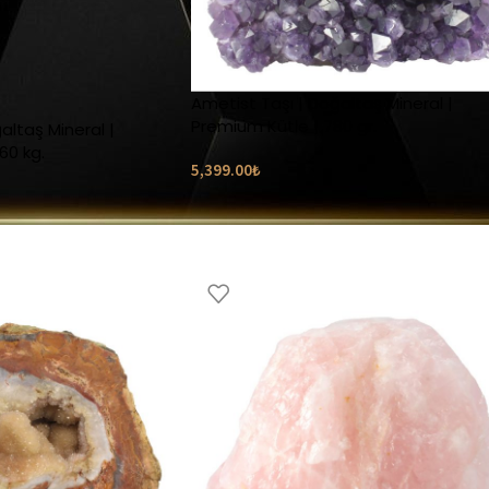
Ametist Taşı | Doğaltaş Mineral |
Premium Kütle | 780 gr.
altaş Mineral |
60 kg.
5,399.00
₺