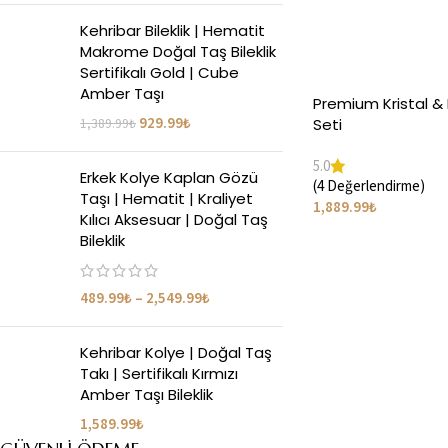
Kehribar Bileklik | Hematit
Makrome Doğal Taş Bileklik
Sertifikalı Gold | Cube
Amber Taşı
Premium Kristal & 
929.99
₺
Seti
1,389.99
₺
5.0
Erkek Kolye Kaplan Gözü
(4 Değerlendirme)
Taşı | Hematit | Kraliyet
1,889.99
₺
Kılıcı Aksesuar | Doğal Taş
Bileklik
489.99
₺
–
2,549.99
₺
Kehribar Kolye | Doğal Taş
Takı | Sertifikalı Kırmızı
Amber Taşı Bileklik
1,589.99
₺