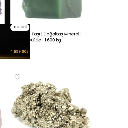
TÜKENDI
Aventurin Taşı | Doğaltaş Mineral |
Premium Kütle | 1.600 kg.
4,699.00
₺