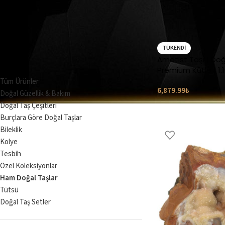
TÜKENDI
KATEGORILER
Ametist Taşı | Doğ
Premium Kütle | 1.1
Tüm Ürünler
6,879.99
₺
Doğal Güzellik & Bakım
Doğal Taş Çeşitleri
Burçlara Göre Doğal Taşlar
Bileklik
Kolye
Tesbih
Özel Koleksiyonlar
Ham Doğal Taşlar
Tütsü
Doğal Taş Setler