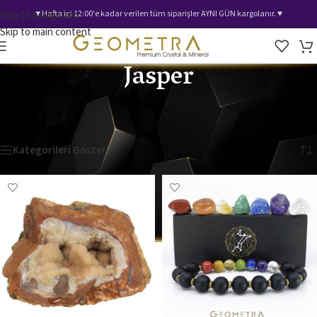
Skip to navigation
♥️ Hafta içi 12:00'e kadar verilen tüm siparişler AYNI GÜN kargolanır. ♥️
Skip to main content
Jasper
Ana Sayfa
/
Mağaza
/
Doğal Taş Çeşitleri
/
Jasper
3 sonucun tümü gösteriliyor
Kategorileri Göster