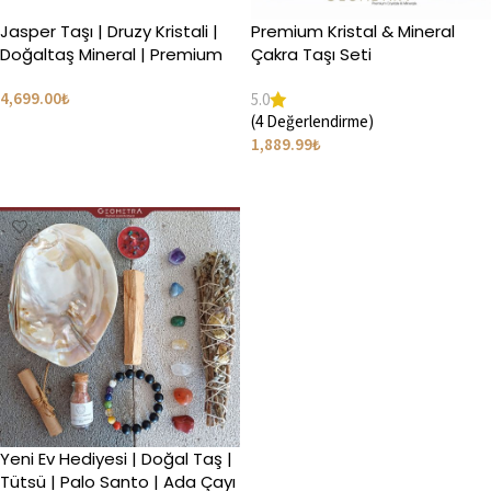
Jasper Taşı | Druzy Kristali |
Premium Kristal & Mineral
Doğaltaş Mineral | Premium
Çakra Taşı Seti
Kütle | 1.750 kg.
4,699.00
₺
5.0
(4 Değerlendirme)
Sepete Ekle
1,889.99
₺
Seçenekler
Yeni Ev Hediyesi | Doğal Taş |
Tütsü | Palo Santo | Ada Çayı