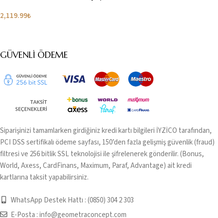
| Çakra Bileklik
2,119.99
₺
Seçenekler
GÜVENLI ÖDEME
Siparişinizi tamamlarken girdiğiniz kredi kartı bilgileri İYZİCO tarafından,
PCI DSS sertifikalı ödeme sayfası, 150’den fazla gelişmiş güvenlik (fraud)
filtresi ve 256 bitlik SSL teknolojisi ile şifrelenerek gönderilir. (Bonus,
World, Axess, CardFinans, Maximum, Paraf, Advantage) ait kredi
kartlarına taksit yapabilirsiniz.
WhatsApp Destek Hattı : (0850) 304 2 303
E-Posta :
info@geometraconcept.com