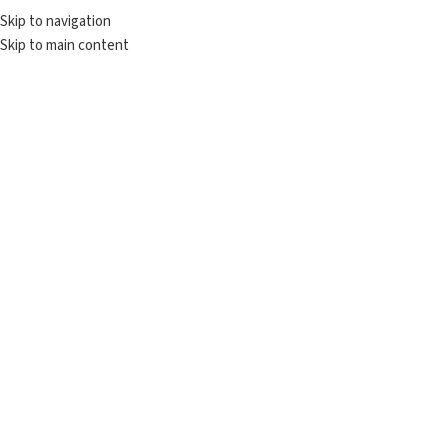
Skip to navigation
♥️ Hafta içi 12:00'e kadar verilen tüm siparişler AYNI GÜN kargolanır. ♥️
Skip to main content
Doğal Taş Kolye
Ana Sayfa
/
Mağaza
/
Kolye
/
Doğal Taş Kolye
Tek bir sonuç gösteriliyor
Kategorileri Göster