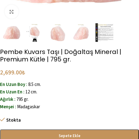
Büyütmek için tıklayın
Pembe Kuvars Taşı | Doğaltaş Mineral |
Premium Kütle | 795 gr.
2,699.00
₺
En Uzun Boy :
8.5 cm.
En Uzun En :
12 cm.
Ağırlık :
795 gr.
Menşei :
Madagaskar
Stokta
Sepete Ekle