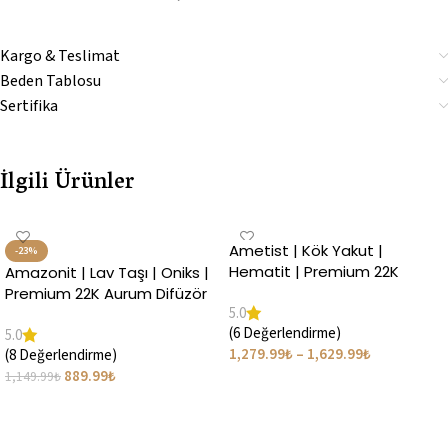
Kargo & Teslimat
Beden Tablosu
Sertifika
İlgili Ürünler
Ametist | Kök Yakut |
-23%
Hematit | Premium 22K
Amazonit | Lav Taşı | Oniks |
Bileklik | Kütle Taşlı Set
Premium 22K Aurum Difüzör
5.0
Bileklik | Gül Yağı
(6 Değerlendirme)
5.0
1,279.99
₺
–
1,629.99
₺
(8 Değerlendirme)
889.99
₺
1,149.99
₺
Seçenekler
Seçenekler