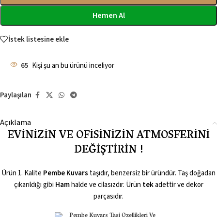
Hemen Al
İstek listesine ekle
65
Kişi şu an bu ürünü inceliyor
Paylaşılan
Açıklama
EVİNİZİN VE OFİSİNİZİN ATMOSFERİNİ
DEĞİŞTİRİN !
Ürün 1. Kalite
Pembe Kuvars
taşıdır, benzersiz bir üründür. Taş doğadan
çıkarıldığı gibi
Ham
halde ve cilasızdır. Ürün
tek
adettir ve dekor
parçasıdır.