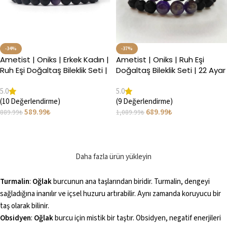
-34%
-37%
Ametist | Oniks | Erkek Kadın |
Ametist | Oniks | Ruh Eşi
Ruh Eşi Doğaltaş Bileklik Seti |
Doğaltaş Bileklik Seti | 22 Ayar
Trend Hediye
Altın Kaplama | Premium
5.0
5.0
Sirius
(10 Değerlendirme)
(9 Değerlendirme)
589.99
₺
689.99
₺
889.99
₺
1,089.99
₺
Seçenekler
Seçenekler
Daha fazla ürün yükleyin
Turmalin
:
Oğlak
burcunun ana taşlarından biridir. Turmalin, dengeyi
sağladığına inanılır ve içsel huzuru artırabilir. Aynı zamanda koruyucu bir
taş olarak bilinir.
Obsidyen
:
Oğlak
burcu için mistik bir taştır. Obsidyen, negatif enerjileri