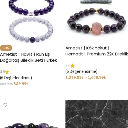
Ametist | Kök Yakut |
-34%
Hematit | Premium 22K Bileklik
Ametist | Havlit | Ruh Eşi
| Kütle Taşlı Set
Doğaltaş Bileklik Seti | Erkek
5.0
Kadın Trend Hediye
(6 Değerlendirme)
4.8
1,279.99
₺
–
1,629.99
₺
(6 Değerlendirme)
589.99
₺
889.99
₺
Seçenekler
Seçenekler