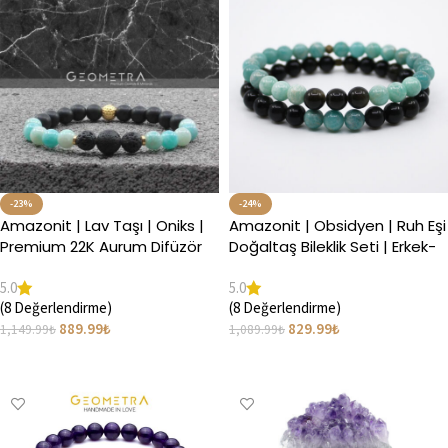
-23%
-24%
Amazonit | Lav Taşı | Oniks |
Amazonit | Obsidyen | Ruh Eşi
Premium 22K Aurum Difüzör
Doğaltaş Bileklik Seti | Erkek-
Bileklik | Gül Yağı
Kadın
5.0
5.0
(8 Değerlendirme)
(8 Değerlendirme)
889.99
₺
829.99
₺
1,149.99
₺
1,089.99
₺
Seçenekler
Seçenekler