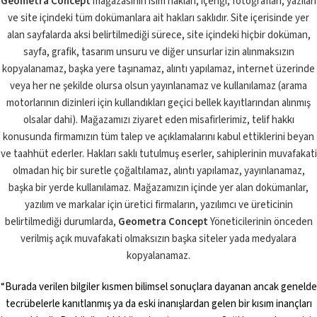
Geometra Concept
mağazasının isim hakları, içeriği, fotoğrafları, yazıları
ve site içindeki tüm dokümanlara ait hakları saklıdır. Site içerisinde yer
alan sayfalarda aksi belirtilmediği sürece, site içindeki hiçbir doküman,
sayfa, grafik, tasarım unsuru ve diğer unsurlar izin alınmaksızın
kopyalanamaz, başka yere taşınamaz, alıntı yapılamaz, internet üzerinde
veya her ne şekilde olursa olsun yayınlanamaz ve kullanılamaz (arama
motorlarının dizinleri için kullandıkları geçici bellek kayıtlarından alınmış
olsalar dahi). Mağazamızı ziyaret eden misafirlerimiz, telif hakkı
konusunda firmamızın tüm talep ve açıklamalarını kabul ettiklerini beyan
ve taahhüt ederler. Hakları saklı tutulmuş eserler, sahiplerinin muvafakati
olmadan hiç bir suretle çoğaltılamaz, alıntı yapılamaz, yayınlanamaz,
başka bir yerde kullanılamaz. Mağazamızın içinde yer alan dokümanlar,
yazılım ve markalar için üretici firmaların, yazılımcı ve üreticinin
belirtilmediği durumlarda,
Geometra Concept
Yöneticilerinin önceden
verilmiş açık muvafakati olmaksızın başka siteler yada medyalara
kopyalanamaz.
“Burada verilen bilgiler kısmen bilimsel sonuçlara dayanan ancak genelde
tecrübelerle kanıtlanmış ya da eski inanışlardan gelen bir kısım inançları