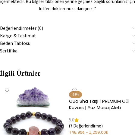
içermektedir. Bu bilgiler tıbbi öneri yerine geçmez. Sağlık sorunlarınız için
lütfen doktorunuza danışınız. “
Değerlendirmeler (6)
Kargo & Teslimat
Beden Tablosu
Sertifika
İlgili Ürünler
-16%
Gua Sha Taşı | PREMIUM Gül
Kuvars | Yüz Masaj Aleti
5.0
(7 Değerlendirme)
746.99
₺
–
1,299.00
₺