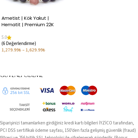
Seçenekler
Ametist | Kök Yakut |
Hematit | Premium 22K
Bileklik | Kütle Taşlı Set
5.0
(6 Değerlendirme)
1,279.99
₺
–
1,629.99
₺
Seçenekler
GÜVENLI ÖDEME
Siparişinizi tamamlarken girdiğiniz kredi kartı bilgileri İYZİCO tarafından,
PCI DSS sertifikalı ödeme sayfası, 150’den fazla gelişmiş güvenlik (fraud)
filtresi ve 256 bitlik SSL teknolojisi ile şifrelenerek gönderilir. (Bonus,