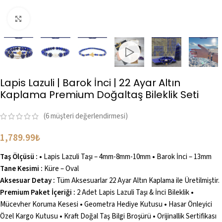
Büyütmek için tıklayın
Lapis Lazuli | Barok İnci | 22 Ayar Altın
Kaplama Premium Doğaltaş Bileklik Seti
(
6
müşteri değerlendirmesi)
1,789.99
₺
Taş Ölçüsü :
•
Lapis Lazuli Taşı – 4mm-8mm-10mm
•
Barok İnci – 13mm
Tane Kesimi :
Küre – Oval
Aksesuar Detay :
Tüm Aksesuarlar 22 Ayar Altın Kaplama ile Üretilmiştir.
Premium Paket İçeriği :
2 Adet Lapis Lazuli Taşı & İnci Bileklik
•
Mücevher Koruma Kesesi
•
Geometra Hediye Kutusu
•
Hasar Önleyici
Özel Kargo Kutusu
•
Kraft Doğal Taş Bilgi Broşürü
•
Orijinallik Sertifikası