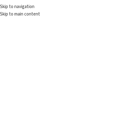
Skip to navigation
♥️ Hafta içi 12:00'e kadar verilen tüm siparişler AYNI GÜN kargolanır. ♥️
Skip to main content
-10%