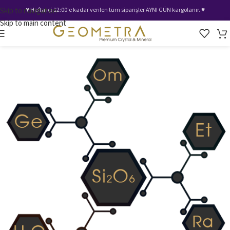
Skip to navigation
♥️ Hafta içi 12:00'e kadar verilen tüm siparişler AYNI GÜN kargolanır. ♥️
Skip to main content