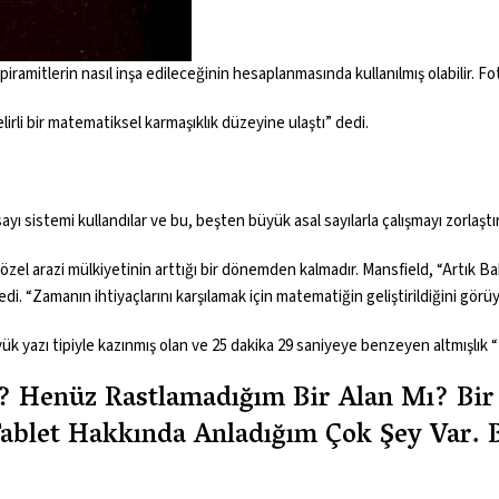
 piramitlerin nasıl inşa edileceğinin hesaplanmasında kullanılmış olabilir.
rli bir matematiksel karmaşıklık düzeyine ulaştı” dedi.
yı sistemi kullandılar ve bu, beşten büyük asal sayılarla çalışmayı zorlaştır
 özel arazi mülkiyetinin arttığı bir dönemden kalmadır. Mansfield, “Artık B
. “Zamanın ihtiyaçlarını karşılamak için matematiğin geliştirildiğini görü
ük yazı tipiyle kazınmış olan ve 25 dakika 29 saniyeye benzeyen altmışlık “2
ı? Henüz Rastlamadığım Bir Alan Mı? Bi
Tablet Hakkında Anladığım Çok Şey Var.