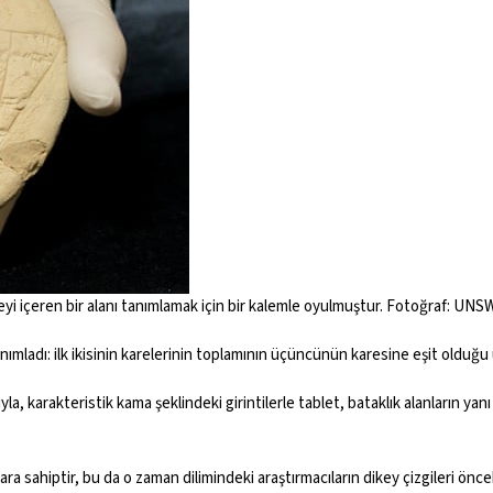
kuleyi içeren bir alanı tanımlamak için bir kalemle oyulmuştur. Fotoğraf: UN
anımladı: ilk ikisinin karelerinin toplamının üçüncünün karesine eşit olduğu
sıyla, karakteristik kama şeklindeki girintilerle tablet, bataklık alanların yan
ara sahiptir, bu da o zaman dilimindeki araştırmacıların dikey çizgileri ön