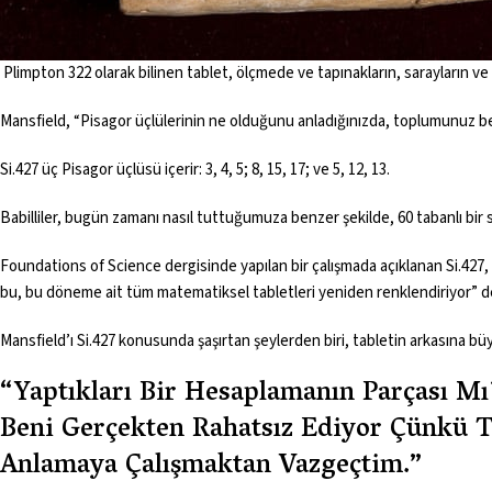
Plimpton 322 olarak bilinen tablet, ölçmede ve tapınakların, sarayların ve
Mansfield, “Pisagor üçlülerinin ne olduğunu anladığınızda, toplumunuz beli
Si.427 üç Pisagor üçlüsü içerir: 3, 4, 5; 8, 15, 17; ve 5, 12, 13.
Babilliler, bugün zamanı nasıl tuttuğumuza benzer şekilde, 60 tabanlı bir sa
Foundations of Science
dergisinde yapılan bir çalışmada açıklanan Si.427,
bu, bu döneme ait tüm matematiksel tabletleri yeniden renklendiriyor” dedi
Mansfield’ı Si.427 konusunda şaşırtan şeylerden biri, tabletin arkasına büy
“Yaptıkları Bir Hesaplamanın Parçası M
Beni Gerçekten Rahatsız Ediyor Çünkü 
Anlamaya Çalışmaktan Vazgeçtim.”