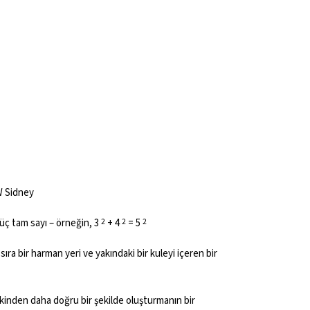
SW Sidney
 üç tam sayı – örneğin, 3
+ 4
= 5
2
2
2
ı sıra bir harman yeri ve yakındaki bir kuleyi içeren bir
cekinden daha doğru bir şekilde oluşturmanın bir