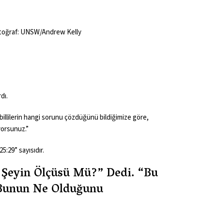
 Fotoğraf: UNSW/Andrew Kelly
dı.
abillilerin hangi sorunu çözdüğünü bildiğimize göre,
yorsunuz.”
5:29” sayısıdır.
r Şeyin Ölçüsü Mü?” Dedi. “Bu
 Bunun Ne Olduğunu