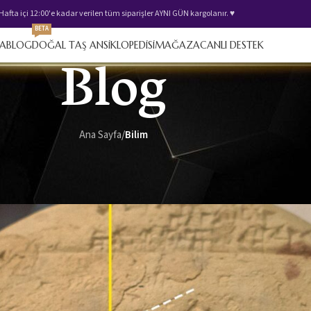
 Hafta içi 12:00'e kadar verilen tüm siparişler AYNI GÜN kargolanır. ♥️
BETA
FA
BLOG
DOĞAL TAŞ ANSİKLOPEDİSİ
MAĞAZA
CANLI DESTEK
Blog
Ana Sayfa
/
Bilim
BILIM
,
DOĞALTAŞ MINERALLER
bil kil tableti geometri tarihini de
Tarafından gönderildi
Geometra
On 10 Ağustos 2021