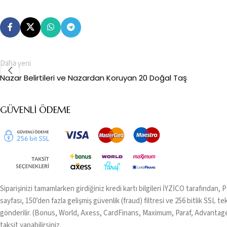
Daha yeni
Nazar Belirtileri ve Nazardan Koruyan 20 Doğal Taş
GÜVENLI ÖDEME
Siparişinizi tamamlarken girdiğiniz kredi kartı bilgileri İYZİCO tarafından,
sayfası, 150’den fazla gelişmiş güvenlik (fraud) filtresi ve 256 bitlik SSL tek
gönderilir. (Bonus, World, Axess, CardFinans, Maximum, Paraf, Advantage)
taksit yapabilirsiniz.