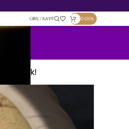
GIRIŞ / KAYIT
0.00
₺
ğiştirecek!